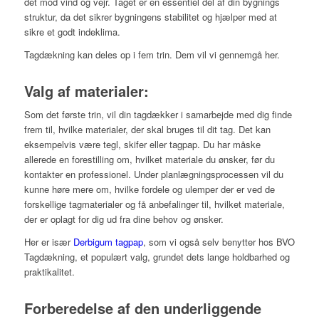
det mod vind og vejr. Taget er en essentiel del af din bygnings
struktur, da det sikrer bygningens stabilitet og hjælper med at
sikre et godt indeklima.
Tagdækning kan deles op i fem trin. Dem vil vi gennemgå her.
Valg af materialer:
Som det første trin, vil din tagdækker i samarbejde med dig finde
frem til, hvilke materialer, der skal bruges til dit tag. Det kan
eksempelvis være tegl, skifer eller tagpap. Du har måske
allerede en forestilling om, hvilket materiale du ønsker, før du
kontakter en professionel. Under planlægningsprocessen vil du
kunne høre mere om, hvilke fordele og ulemper der er ved de
forskellige tagmaterialer og få anbefalinger til, hvilket materiale,
der er oplagt for dig ud fra dine behov og ønsker.
Her er især
Derbigum tagpap
, som vi også selv benytter hos BVO
Tagdækning, et populært valg, grundet dets lange holdbarhed og
praktikalitet.
Forberedelse af den underliggende