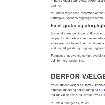
mindre skader som revner, blærer eller u
udgifter.
Vi udfører tagservice, reparation af eks
naturligvis tilpasses bygningens stand
Få et gratis og uforplig
En del af vores service er at tilbyde et 
tagpap for at vurdere stand, eventuelle 
eftersynet modtager du et uforpligtende 
end om det gælder nyt tagpap, tagreparat
Formålet er at give dig et klart overblik
velinformeret beslutning.
DERFOR VÆLG
Vores kunder vælger os, fordi vi kombiner
tilfredse kunder og har en rating på
4,9 
hvilket vidner om, at vi leverer, hvad vi 
Når du vælger os, får du: