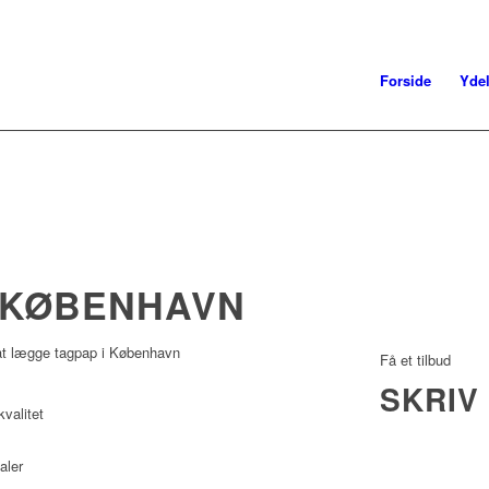
Forside
Ydel
I KØBENHAVN
at lægge tagpap i København
Få et tilbud
SKRIV 
valitet
aler