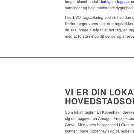
bruger blandt andet
Derbigum tagpap
, s
samlinger og høje modstandsdygtighed o
Hos BVO Tagdækning ved vi, hvordan det d
Derfor sørger vores faglærte tagdækkere 
du skal bruge hjælp til et nyt tag, en t
med at forstå netop dit behov og stræber 
VI ER DIN LOK
HOVEDSTADSO
Som lokalt tagfirma i København dækker
sig om opgaver på Amager, Frederiksberg
Greve. Med vores beliggenhed i Ørestad, 
kunder i både København og på resten a