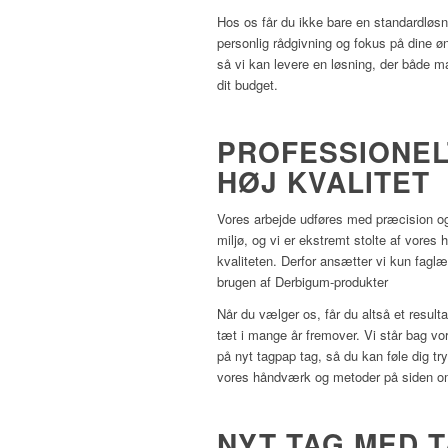
Hos os får du ikke bare en standardløsn
personlig rådgivning og fokus på dine ønsk
så vi kan levere en løsning, der både m
dit budget.
PROFESSIONE
HØJ KVALITET
Vores arbejde udføres med præcision o
miljø, og vi er ekstremt stolte af vore
kvaliteten. Derfor ansætter vi kun fagl
brugen af Derbigum-produkter
Når du vælger os, får du altså et result
tæt i mange år fremover. Vi står bag vo
på nyt tagpap tag, så du kan føle dig t
vores håndværk og metoder på siden 
NYT TAG MED T