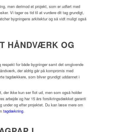
ing, men derimod et projekt, som er udført med
er. Vi tager os tid til at vurdere dit tag grundigt,
atcher bygningens arkitektur og så vidt muligt også
LT HÅNDVÆRK OG
g respekt for både bygninger samt det omgivende
s håndværk, der aldrig går på kompromis med
ærte tagdækkere, som bliver grundigt uddannet i
at, der ikke kun ser flot ud, men som også holder
res arbejde og har 15 års forsikringsdækket garanti
ryg under og efter projektet. Du kan læse mere om
om
tagdækning
.
AGPAP I