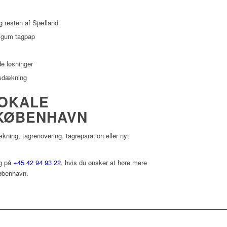
g resten af Sjælland
bigum tagpap
e løsninger
gsdækning
LOKALE
KØBENHAVN
kning, tagrenovering, tagreparation eller nyt
ng på
+45 42 94 93 22
, hvis du ønsker at høre mere
København.