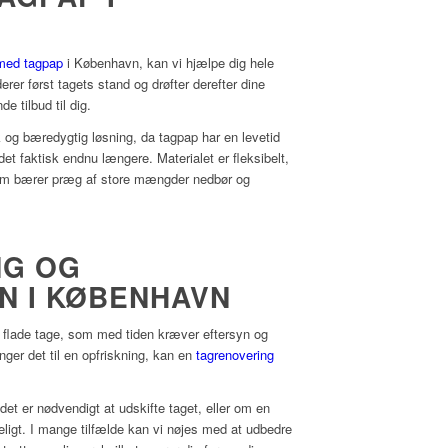
 med tagpap
i København, kan vi hjælpe dig hele
derer først tagets stand og drøfter derefter dine
e tilbud til dig.
 og bæredygtig løsning, da tagpap har en levetid
det faktisk endnu længere. Materialet er fleksibelt,
 som bærer præg af store mængder nedbør og
NG OG
N I KØBENHAVN
lade tage, som med tiden kræver eftersyn og
nger det til en opfriskning, kan en
tagrenovering
det er nødvendigt at udskifte taget, eller om en
eligt. I mange tilfælde kan vi nøjes med at udbedre