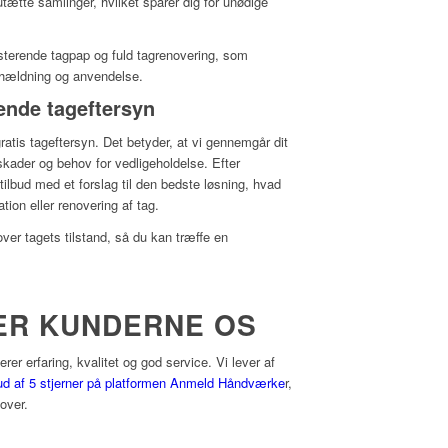
tætte samlinger, hvilket sparer dig for unødige
isterende tagpap og fuld tagrenovering, som
, hældning og anvendelse.
tende tageftersyn
gratis tageftersyn. Det betyder, at vi gennemgår dit
skader og behov for vedligeholdelse. Efter
tilbud med et forslag til den bedste løsning, hvad
ion eller renovering af tag.
 over tagets tilstand, så du kan træffe en
ER KUNDERNE OS
er erfaring, kvalitet og god service. Vi lever af
ud af 5 stjerner på platformen Anmeld Håndværke
r,
lover.